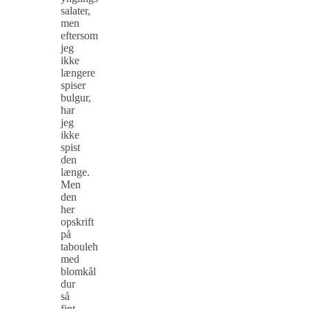
salater,
men
eftersom
jeg
ikke
længere
spiser
bulgur,
har
jeg
ikke
spist
den
længe.
Men
den
her
opskrift
på
tabouleh
med
blomkål
dur
så
fint