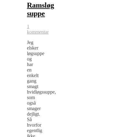
Ramsløg
suppe
1
kommentar
Jeg
elsker
løgsuppe
og
har
en
enkelt
gang
smagt
hvidløgssuppe,
som
også
smager
dejligt.
Så
hvorfor
egentlig
ikke