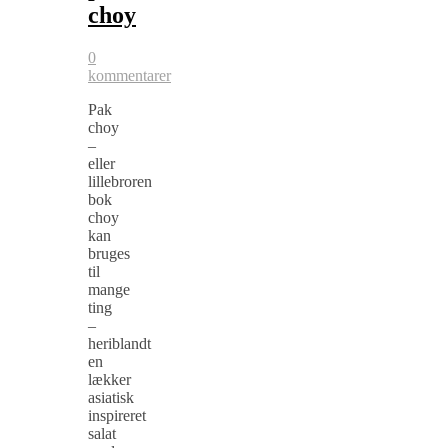
choy
0
kommentarer
Pak
choy
–
eller
lillebroren
bok
choy
kan
bruges
til
mange
ting
–
heriblandt
en
lækker
asiatisk
inspireret
salat