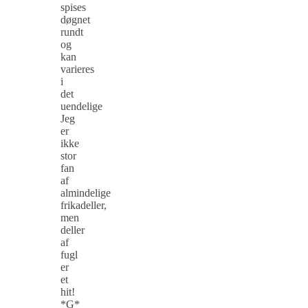
spises
døgnet
rundt
og
kan
varieres
i
det
uendelige
Jeg
er
ikke
stor
fan
af
almindelige
frikadeller,
men
deller
af
fugl
er
et
hit!
*G*