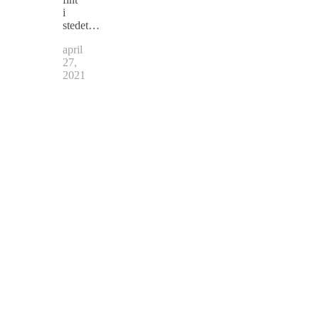
i
stedet…
april
27,
2021