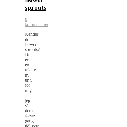
sprouts
0
kommentarer
Kender
du
flower
sprouts?
Det
er
en
relativ
ny
ting
for
mig
–
jeg
så
dem
første
gang
tidligere