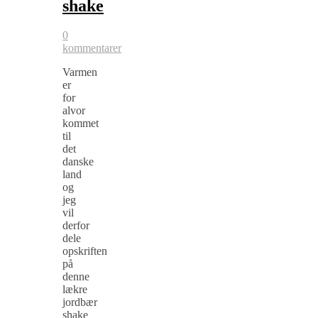
shake
0
kommentarer
Varmen
er
for
alvor
kommet
til
det
danske
land
og
jeg
vil
derfor
dele
opskriften
på
denne
lækre
jordbær
shake