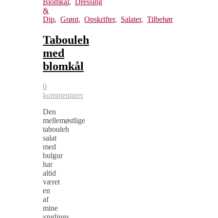
Blomkål
,
Dressing
&
Dip
,
Grønt
,
Opskrifter
,
Salater
,
Tilbehør
Tabouleh
med
blomkål
0
kommentarer
Den
mellemøstlige
tabouleh
salat
med
bulgur
har
altid
været
en
af
mine
ynglings