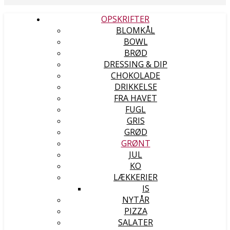
OPSKRIFTER
BLOMKÅL
BOWL
BRØD
DRESSING & DIP
CHOKOLADE
DRIKKELSE
FRA HAVET
FUGL
GRIS
GRØD
GRØNT
JUL
KO
LÆKKERIER
IS
NYTÅR
PIZZA
SALATER