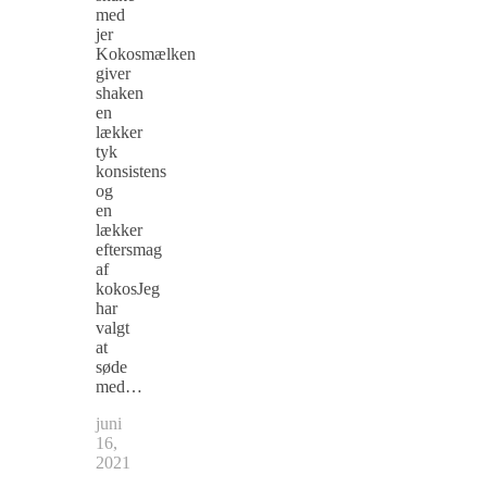
med
jer
Kokosmælken
giver
shaken
en
lækker
tyk
konsistens
og
en
lækker
eftersmag
af
kokosJeg
har
valgt
at
søde
med…
juni
16,
2021