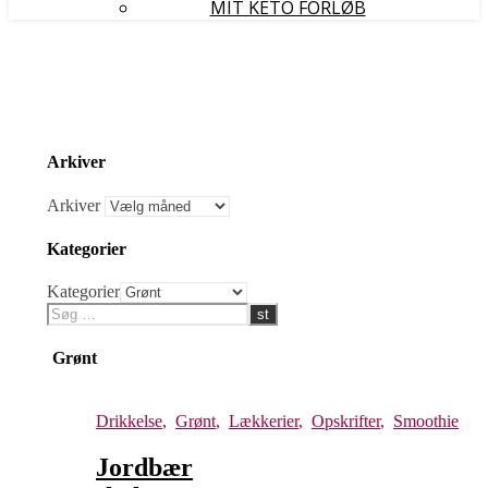
MIT KETO FORLØB
Arkiver
Arkiver
Kategorier
Kategorier
Grønt
Drikkelse
,
Grønt
,
Lækkerier
,
Opskrifter
,
Smoothie
Jordbær