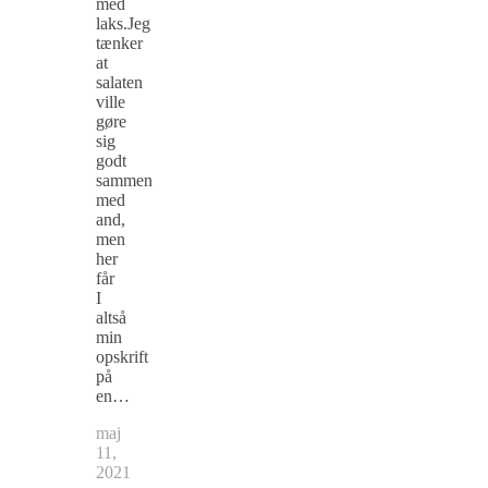
med
laks.Jeg
tænker
at
salaten
ville
gøre
sig
godt
sammen
med
and,
men
her
får
I
altså
min
opskrift
på
en…
maj
11,
2021