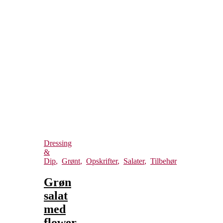
Dressing
&
Dip
,
Grønt
,
Opskrifter
,
Salater
,
Tilbehør
Grøn
salat
med
flower