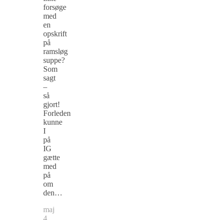
forsøge
med
en
opskrift
på
ramsløg
suppe?
Som
sagt
–
så
gjort!
Forleden
kunne
I
på
IG
gætte
med
på
om
den…
maj
4,