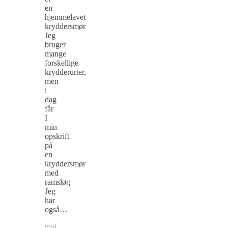
en
hjemmelavet
kryddersmør
Jeg
bruger
mange
forskellige
krydderurter,
men
i
dag
får
I
min
opskrift
på
en
kryddersmør
med
ramsløg
Jeg
har
også…
maj