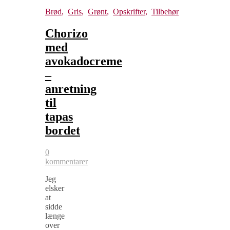
Brød
,
Gris
,
Grønt
,
Opskrifter
,
Tilbehør
Chorizo
med
avokadocreme
–
anretning
til
tapas
bordet
0
kommentarer
Jeg
elsker
at
sidde
længe
over