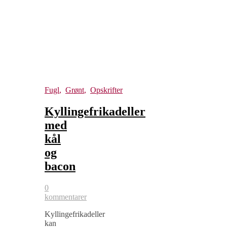
Fugl
,
Grønt
,
Opskrifter
Kyllingefrikadeller
med
kål
og
bacon
0
kommentarer
Kyllingefrikadeller
kan