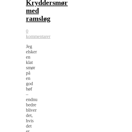
Kryddersmør
med
ramsløg
0
kommentarer
Jeg
elsker
en
klat
smør
på
en
god
bøf
–
endnu
bedre
bliver
det,
hvis
det
er