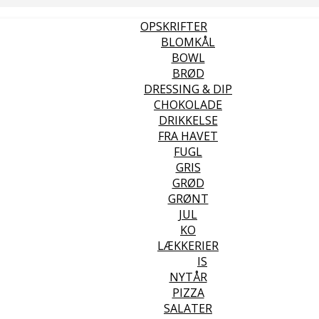
OPSKRIFTER
BLOMKÅL
BOWL
BRØD
DRESSING & DIP
CHOKOLADE
DRIKKELSE
FRA HAVET
FUGL
GRIS
GRØD
GRØNT
JUL
KO
LÆKKERIER
IS
NYTÅR
PIZZA
SALATER