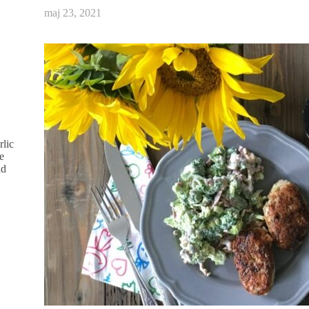
maj 23, 2021
rlic
e
id