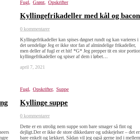
Fugl
,
Grønt
,
Opskrifter
Kyllingefrikadeller med kål og bacon
0 kommentarer
Kyllingefrikadeller kan spises døgnet rundt og kan varieres i
det uendelige Jeg er ikke stor fan af almindelige frikadeller,
men deller af fugl er et hit! *G* Jeg prepper tit en stor portio
kyllingefrikadeller og spiser af dem i løbet…
april 7, 2021
Fugl
,
Opskrifter
,
Suppe
ing
Kyllinge suppe
0 kommentarer
Dette er en utrolig nem suppe som bare smager så fint og
neers
dejligt.Der er ikke de store dikkedarer og udskejelser – det er
ngre
bare enkelt og lækkert. Sådan vil jeg også gerne ind i mellem