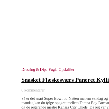
Dressing & Dip
,
Fugl
,
Opskrifter
Snasket Flæskesværs Paneret Kyll
0 kommentarer
Så er det snart Super Bowl tid!Natten mellem søndag og
mandag kan du følge opgøret mellem Tampa Bay Bucca
og de regerende mestre Kansas City Chiefs. Da jeg var y