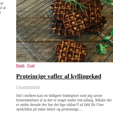
ker
d at
t
Brød
,
Fugl
Proteinrige vafler af kyllingekød
0 kommentarer
Ind i mellem kan en tidligere brødspiser som jeg savne
fornemmelsen af at der er noget under mit pålæg. Måske der
er andre derude der har det lige sådan?I så fald får I her
opskriften på mine lækre og proteinrige…