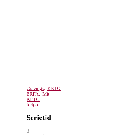
Cravings
,
KETO
ERFA
,
Mit
KETO
forløb
Serietid
0