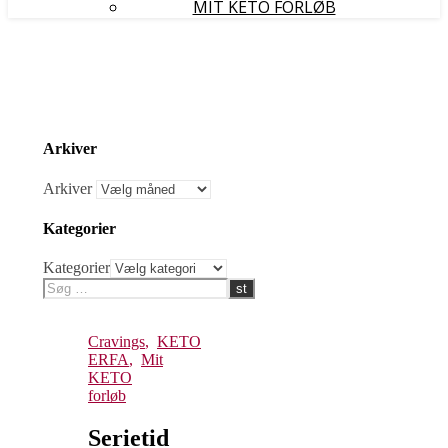
MIT KETO FORLØB
Arkiver
Arkiver
Kategorier
Kategorier
Cravings
,
KETO
ERFA
,
Mit
KETO
forløb
Serietid