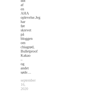
lidt
af
en
AHA
oplevelse.Jeg
har
før
skrevet
på
bloggen
om
chiagrød,
Bulletproof
Kakao
–
og
andet
søde…
september
16,
2020