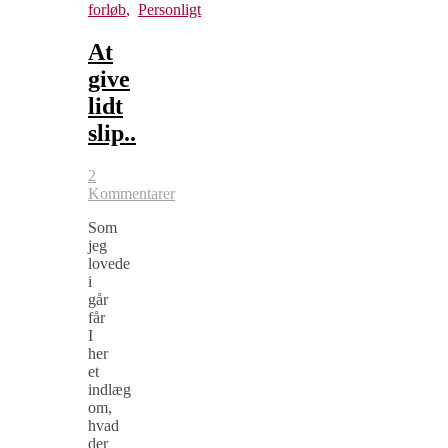
forløb
,
Personligt
At
give
lidt
slip..
2
Kommentarer
Som
jeg
lovede
i
går
får
I
her
et
indlæg
om,
hvad
der