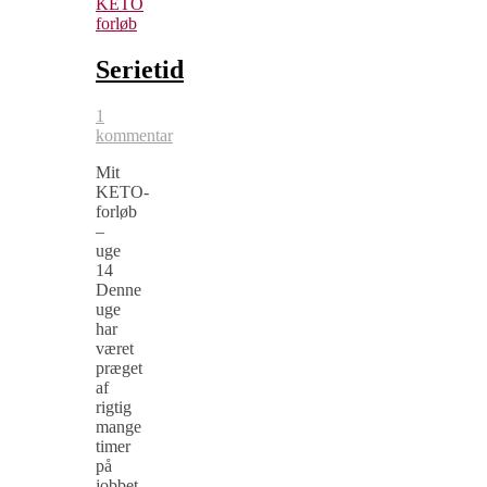
KETO
forløb
Serietid
1
kommentar
Mit
KETO-
forløb
–
uge
14
Denne
uge
har
været
præget
af
rigtig
mange
timer
på
jobbet