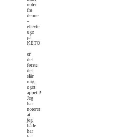
noter
fra
denne
–
ellevte
uge
på
KETO
–
er
det
første
det
slår
mig;
øget
appetit!
Jeg
har
noteret
at
jeg
både
har
lyst