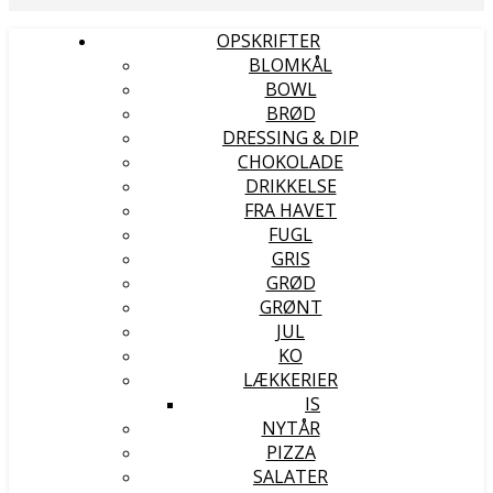
OPSKRIFTER
BLOMKÅL
BOWL
BRØD
DRESSING & DIP
CHOKOLADE
DRIKKELSE
FRA HAVET
FUGL
GRIS
GRØD
GRØNT
JUL
KO
LÆKKERIER
IS
NYTÅR
PIZZA
SALATER