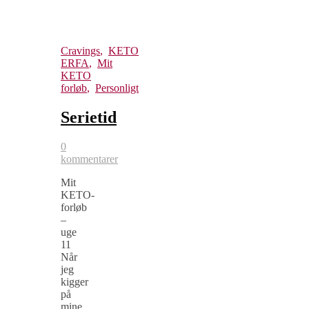
Cravings
,
KETO
ERFA
,
Mit
KETO
forløb
,
Personligt
Serietid
0
kommentarer
Mit
KETO-
forløb
–
uge
11
Når
jeg
kigger
på
mine