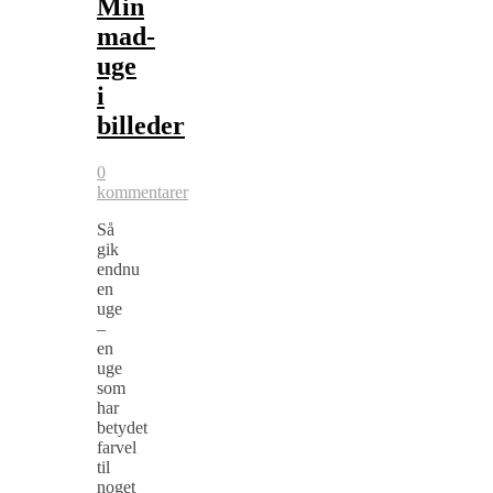
Min
mad-
uge
i
billeder
0
kommentarer
Så
gik
endnu
en
uge
–
en
uge
som
har
betydet
farvel
til
noget