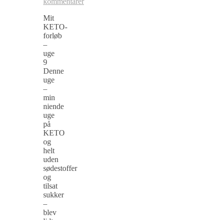
kommentarer
Mit
KETO-
forløb
–
uge
9
Denne
uge
–
min
niende
uge
på
KETO
og
helt
uden
sødestoffer
og
tilsat
sukker
–
blev