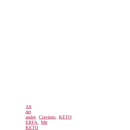
Alt
det
andet
,
Cravings
,
KETO
ERFA
,
Mit
KETO