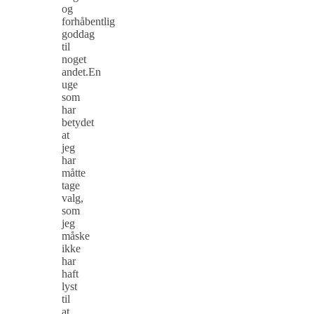
og
forhåbentlig
goddag
til
noget
andet.En
uge
som
har
betydet
at
jeg
har
måtte
tage
valg,
som
jeg
måske
ikke
har
haft
lyst
til
at