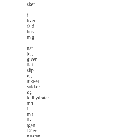
sker
–
i
hvert
fald
hos
mig
–
når
jeg
giver
lidt
slip
og
lukker
sukker
og
kulhydrater
ind
i
mit
liv
igen
Efter
næsten