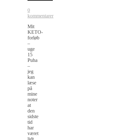
0
kommentarer
Mit
KETO-
forløb
–
uge
15
Puha
–
jeg
kan
læse
på
mine
noter
at
den
sidste
tid
har
været
lidt