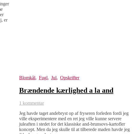
inger
me
er
, er
Blomkål
,
Fugl
,
Jul
,
Opskrifter
Brændende kærlighed a la and
1 kommentar
Jeg havde taget andebryst op af fryseren forleden fordi jeg
ville eksperimentere med en ret jeg ville kunne servere
juleaften i stedet for det klassiske and-brunsovs-kartofler
koncept. Men da jeg skulle til at tilberede maden havde jeg