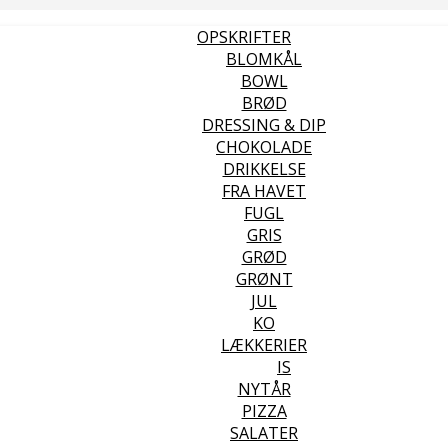
OPSKRIFTER
BLOMKÅL
BOWL
BRØD
DRESSING & DIP
CHOKOLADE
DRIKKELSE
FRA HAVET
FUGL
GRIS
GRØD
GRØNT
JUL
KO
LÆKKERIER
IS
NYTÅR
PIZZA
SALATER