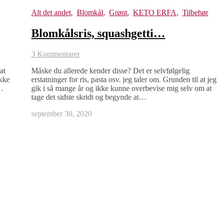
Alt det andet
,
Blomkål
,
Grønt
,
KETO ERFA
,
Tilbehør
Blomkålsris, squashgetti…
3 Kommentarer
at
Måske du allerede kender disse? Det er selvfølgelig
ikke
erstatninger for ris, pasta osv. jeg taler om. Grunden til at jeg
,…
gik i så mange år og ikke kunne overbevise mig selv om at
tage det sidste skridt og begynde at…
september 30, 2020