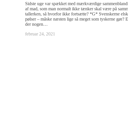
Sidste uge var spækket med mærkværdige sammenbland
af mad, som man normalt ikke tænker skal være på sam
tallerken, så hvorfor ikke fortsætte? *G* Svenskerne elsk
pølser – måske næsten lige så meget som tyskerne gør? Ej
der nogen…
februar 24, 2021