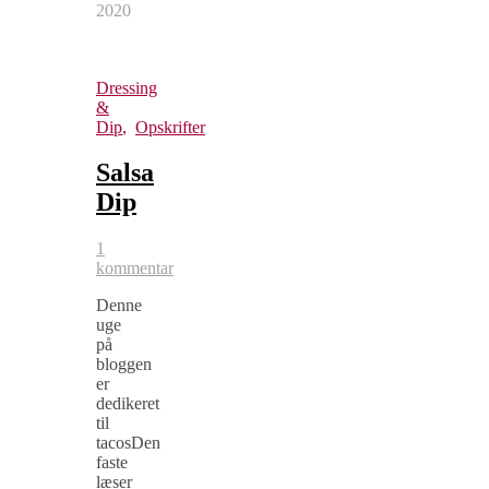
2020
Dressing
&
Dip
,
Opskrifter
Salsa
Dip
1
kommentar
Denne
uge
på
bloggen
er
dedikeret
til
tacosDen
faste
læser