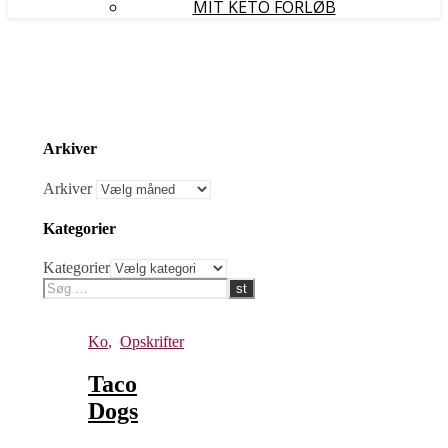
MIT KETO FORLØB
Arkiver
Arkiver
Kategorier
Kategorier
Ko
,
Opskrifter
Taco
Dogs