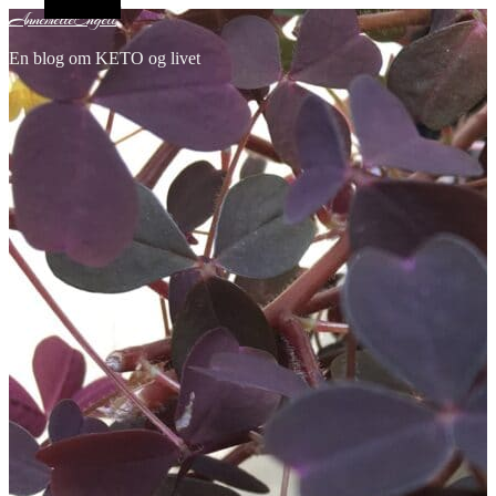
Alt sidebar
AnnemetteEngell
En blog om KETO og livet