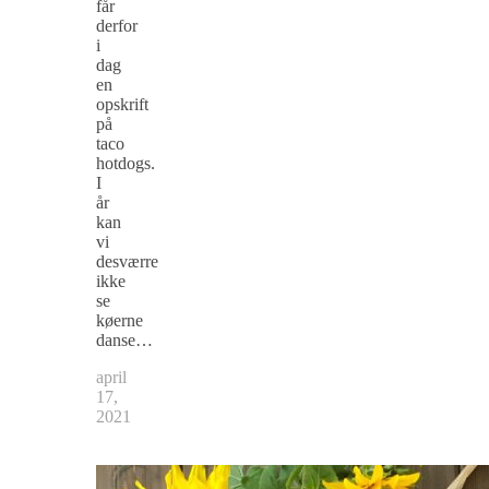
får
derfor
i
dag
en
opskrift
på
taco
hotdogs.
I
år
kan
vi
desværre
ikke
se
køerne
danse…
april
17,
2021