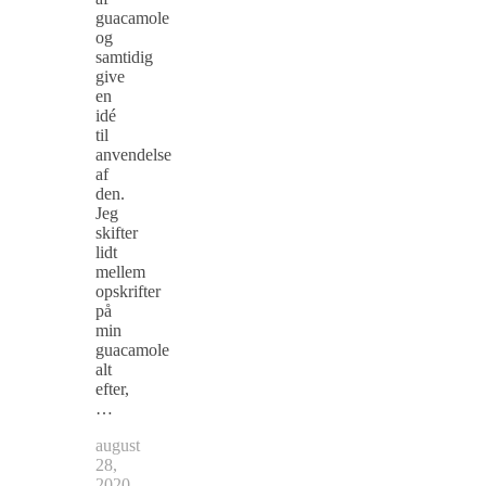
guacamole
og
samtidig
give
en
idé
til
anvendelse
af
den.
Jeg
skifter
lidt
mellem
opskrifter
på
min
guacamole
alt
efter,
…
august
28,
2020