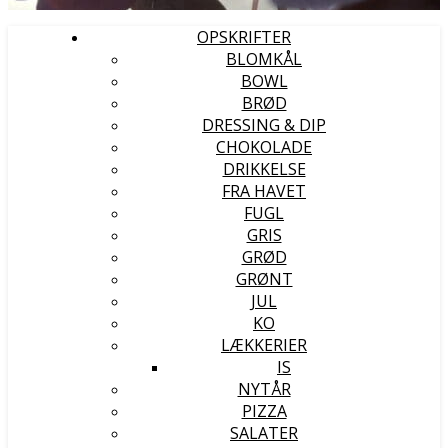
OPSKRIFTER
BLOMKÅL
BOWL
BRØD
DRESSING & DIP
CHOKOLADE
DRIKKELSE
FRA HAVET
FUGL
GRIS
GRØD
GRØNT
JUL
KO
LÆKKERIER
IS
NYTÅR
PIZZA
SALATER