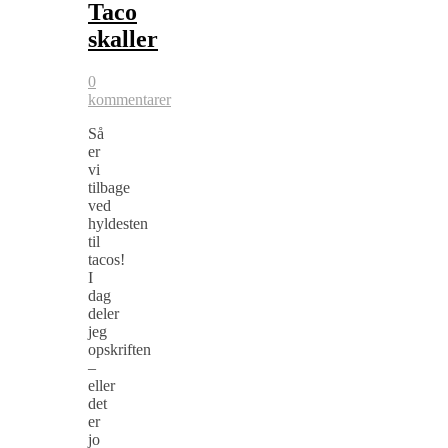
Taco
skaller
0
kommentarer
Så
er
vi
tilbage
ved
hyldesten
til
tacos!
I
dag
deler
jeg
opskriften
–
eller
det
er
jo