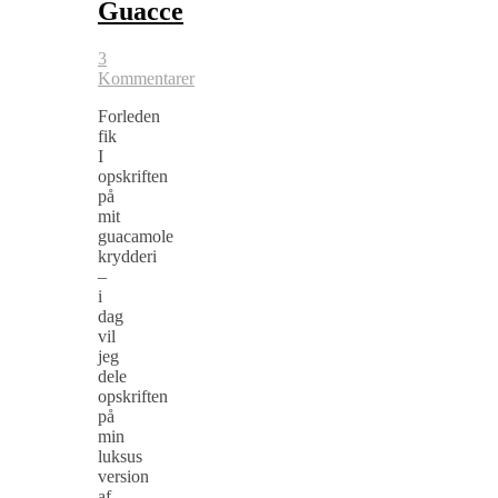
Guacce
3
Kommentarer
Forleden
fik
I
opskriften
på
mit
guacamole
krydderi
–
i
dag
vil
jeg
dele
opskriften
på
min
luksus
version
af