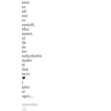
mere
en
idé
end
en
opskrift..
Men
uanset,
så
får
du
her
kulhydratfrie
skaller
til
dine
tacos
🖤
I
løbet
af
ugen…
september
11,