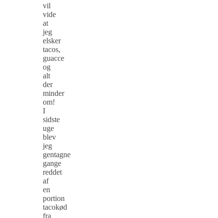
vil
vide
at
jeg
elsker
tacos,
guacce
og
alt
der
minder
om!
I
sidste
uge
blev
jeg
gentagne
gange
reddet
af
en
portion
tacokød
fra