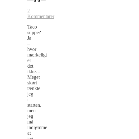
2
Kommentarer
Taco
suppe?
Ja
–
hvor
mærkeligt
er
det
ikke…
Meget
skørt
tænkte
jeg
i
starten,
men
jeg
må
indrømme
at
jeg