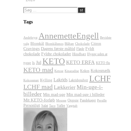
Tags
AnnemetteEngell
Andebryst
Bevidste
Blomkål
Citron
valg
Blomkålsmos
Chokolade
Blåbær
Cravings
Dagens første måltid
Fyldt
Fløde
chokolade
Fyldte chokolader
Hindbær
Hygge uden at
KETO
KETO ERFA
Jul
Is
tygge
KETO flu
KETO mad
Kokosmælk
Kokos
Ketose
Kinaradise
LCHF
Lakrids
Kylling
Lakridspulver
Kokossmør
LCHF mad
Min-uge-i-
Lækkerier
billeder
Min mad-uge
Min mad-uge i billeder
Mit KETO-forløb
Oopsie
Pandekager
Persille
Mousse
Personligt
Salat
Vafler
Taco
Vægttab