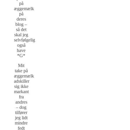
på
æggemælk
på
deres
blog –
så det
skal jeg
selvfølgelig
også
have
*G*
Mit
take på
æggemælk
adskiller
sig ikke
markant
fra
andres
– dog
tilfører
jeg lidt
mindre
fedt