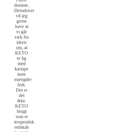
domme.
Derudover
vil jeg
gerne
have at
vi går
væk fra
ideen
om, at
KETO
er lig
med
kæmpe
store
mængder
fedt.
Det er
det
ikke.
KETO
brugt
som et
terapeutisk
redskab