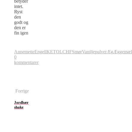
betyder
intet.
Ryst
den
godt og
den er
fin igen
AnnemetteEngell
KETO
LCHF
Smør
Vaniljepulver
Æg
Æggemæl
0
kommentarer
Forrige
Jordbær
shake