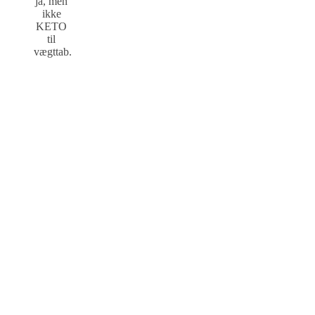
ja, men
ikke
KETO
til
vægttab.