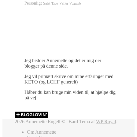
Personligt
Salat
Vafler
Taco
Vægttab
Jeg hedder Annemette og det er mig der
blogger på denne side.
Jeg vil primært skrive om mine erfaringer med
KETO (og LCHF generelt)
Håber du kan bruge min viden til, at hjælpe dig
på vej
2026 Annemette Engell © |
Bard Tema af
WP Royal
.
Om Annemette