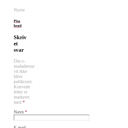
Nyere
Pita
brød
Skriv
et
svar
Din e-
mailadresse
vil ikke
blive
publiceret.
Krævede
felter er
markeret
med
*
Navn
*
E-mail