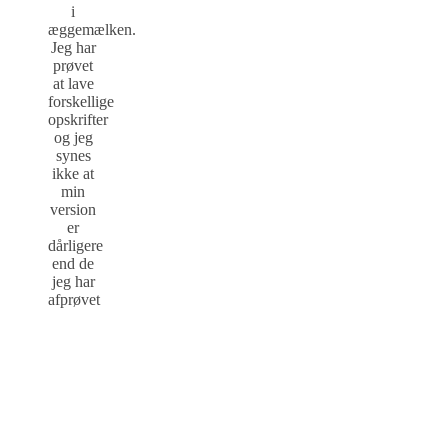
i
æggemælken.
Jeg har
prøvet
at lave
forskellige
opskrifter
og jeg
synes
ikke at
min
version
er
dårligere
end de
jeg har
afprøvet