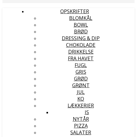
OPSKRIFTER
BLOMKÅL
BOWL
BRØD
DRESSING & DIP
CHOKOLADE
DRIKKELSE
FRA HAVET
FUGL
GRIS
GRØD
GRØNT
JUL
KO
LÆKKERIER
IS
NYTÅR
PIZZA
SALATER