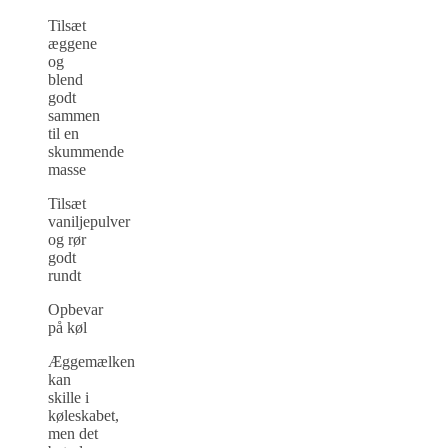
Tilsæt
æggene
og
blend
godt
sammen
til en
skummende
masse
Tilsæt
vaniljepulver
og rør
godt
rundt
Opbevar
på køl
Æggemælken
kan
skille i
køleskabet,
men det