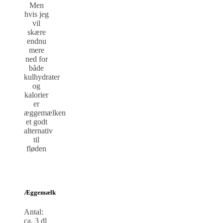
Men
hvis jeg
vil
skære
endnu
mere
ned for
både
kulhydrater
og
kalorier
er
æggemælken
et godt
alternativ
til
fløden
Æggemælk
Antal:
ca. 3 dl