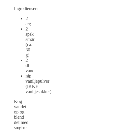
Ingredienser:
2
æg
2
spsk
smør
(ca.
30
g)
2
dl
vand
nip
vaniljepulver
(IKKE
vaniljesukker)
Kog
vandet
op og
blend
det med
smørret