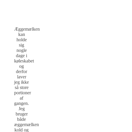
Æggemælken
kan
holde
sig
nogle
dage i
køleskabet
og
derfor
laver
jeg ikke
så store
portioner
af
gangen.
Jeg
bruger
både
æggemælken
kold og