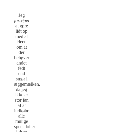
Jeg
forsøger
at gøre
lidt op
med at
ideen
om at
der
behøver
andet
fedt
end
smør i
æggemælken,
da jeg
ikke er
stor fan
af at
indkøbe
alle
mulige
specialolier
i dyre