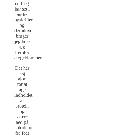
end jeg
har set i
andre
opskrifter
og
derudover
bruger
jeg hele
æg
fremfor
æggeblommer
Det har
jeg
gjort
for at
øge
indholdet
af
protein
og
skære
ned på
kalorierne
fra fedt