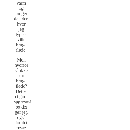
varm
og
bruger
den der,
hvor
jeg
typisk
ville
bruge
fløde.
Men
hvorfor
så ikke
bare
bruge
fløde?
Det er
et godt
spørgsmål
og det
gør jeg
også
for det
meste.