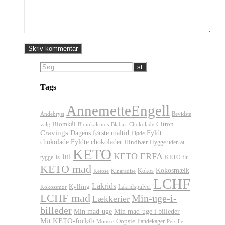
Tags
AnnemetteEngell
Andebryst
Bevidste
Blomkål
Citron
valg
Blomkålsmos
Chokolade
Blåbær
Cravings
Dagens første måltid
Fyldt
Fløde
chokolade
Fyldte chokolader
Hindbær
Hygge uden at
KETO
KETO ERFA
Jul
Is
tygge
KETO flu
KETO mad
Kokosmælk
Kokos
Ketose
Kinaradise
LCHF
Lakrids
Kylling
Lakridspulver
Kokossmør
LCHF mad
Min-uge-i-
Lækkerier
billeder
Min mad-uge
Min mad-uge i billeder
Mit KETO-forløb
Oopsie
Pandekager
Persille
Mousse