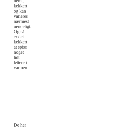
nemt,
lækkert
og kan
varieres
nærmest
uendeligt.
Og så
er det
lækkert
at spise
noget
lidt
lettere i
varmen
De her