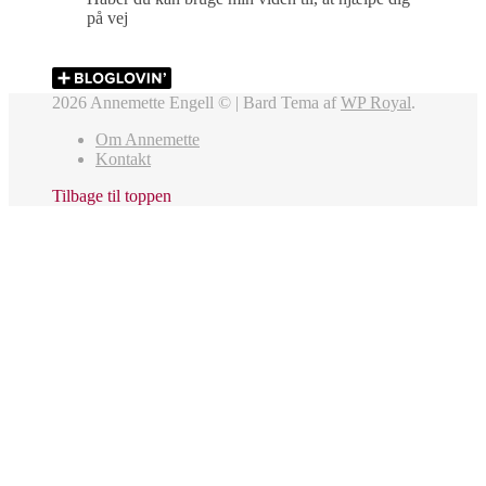
på vej
2026 Annemette Engell © |
Bard Tema af
WP Royal
.
Om Annemette
Kontakt
Tilbage til toppen