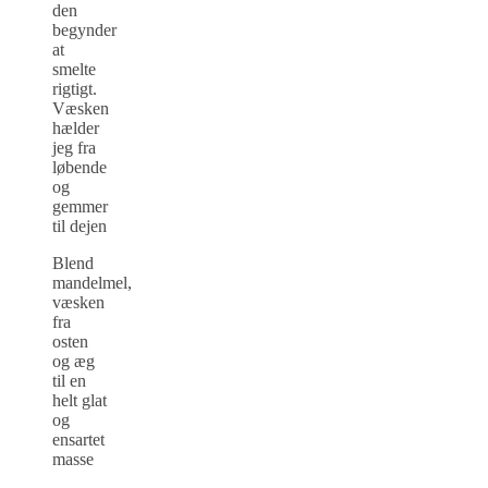
den
begynder
at
smelte
rigtigt.
Væsken
hælder
jeg fra
løbende
og
gemmer
til dejen
Blend
mandelmel,
væsken
fra
osten
og æg
til en
helt glat
og
ensartet
masse