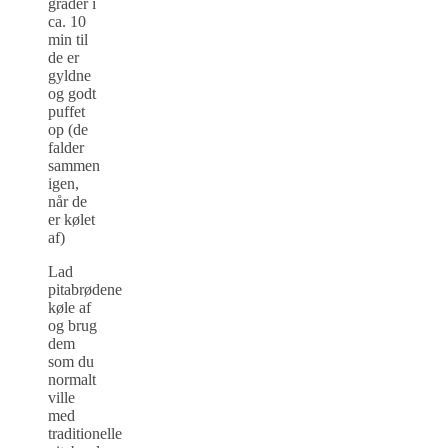
grader i
ca. 10
min til
de er
gyldne
og godt
puffet
op (de
falder
sammen
igen,
når de
er kølet
af)
Lad
pitabrødene
køle af
og brug
dem
som du
normalt
ville
med
traditionelle