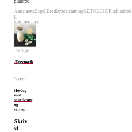
pitabrød
AnnemetteEngell
Brød
Brøderstatning
KETO
LCHF
Pita
Pitabrød
0
kommentarer
Forrige
Æggemælk
Nyere
Hotdog
med
sauerkraut
og
sennep
Skriv
et