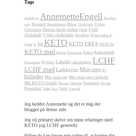
Tags
AnnemetteEngell
Andebryst
Bevidste
Blomkål
Citron
valg
Blomkålsmos
Chokolade
Blåbær
Cravings
Dagens første måltid
Fyldt
Fløde
chokolade
Fyldte chokolader
Hindbær
Hygge uden at
KETO
KETO ERFA
Jul
Is
tygge
KETO flu
KETO mad
Kokosmælk
Kokos
Ketose
Kinaradise
LCHF
Lakrids
Kylling
Lakridspulver
Kokossmør
LCHF mad
Min-uge-i-
Lækkerier
billeder
Min mad-uge
Min mad-uge i billeder
Mit KETO-forløb
Oopsie
Pandekager
Persille
Mousse
Personligt
Salat
Vafler
Taco
Vægttab
Jeg hedder Annemette og det er mig der
blogger på denne side.
Jeg vil primært skrive om mine erfaringer med
KETO (og LCHF generelt)
Håber du kan bruge min viden til, at hjælpe dig