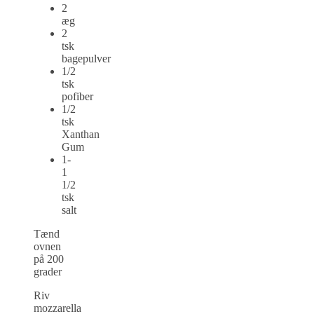
2
æg
2
tsk
bagepulver
1/2
tsk
pofiber
1/2
tsk
Xanthan
Gum
1-
1
1/2
tsk
salt
Tænd
ovnen
på 200
grader
Riv
mozzarella