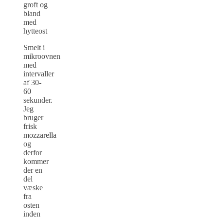
groft og
bland
med
hytteost
Smelt i
mikroovnen
med
intervaller
af 30-
60
sekunder.
Jeg
bruger
frisk
mozzarella
og
derfor
kommer
der en
del
væske
fra
osten
inden