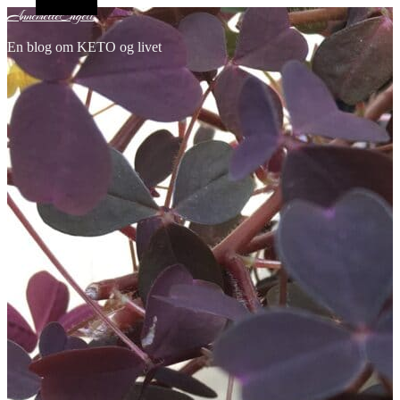
Alt sidebar
AnnemetteEngell
En blog om KETO og livet