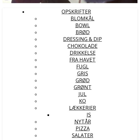
OPSKRIFTER
BLOMKÅL
BOWL
BRØD
DRESSING & DIP
CHOKOLADE
DRIKKELSE
FRA HAVET
FUGL
GRIS
GRØD
GRØNT
JUL
KO
LÆKKERIER
IS
NYTÅR
PIZZA
SALATER