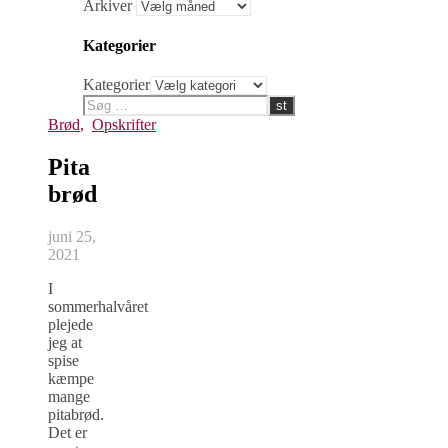
Arkiver
Kategorier
Kategorier
Brød
,
Opskrifter
Pita
brød
juni 25,
2021
I
sommerhalvåret
plejede
jeg at
spise
kæmpe
mange
pitabrød.
Det er