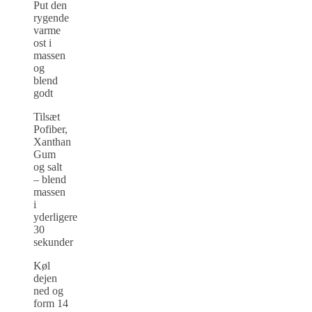
Put den
rygende
varme
ost i
massen
og
blend
godt
Tilsæt
Pofiber,
Xanthan
Gum
og salt
– blend
massen
i
yderligere
30
sekunder
Køl
dejen
ned og
form 14