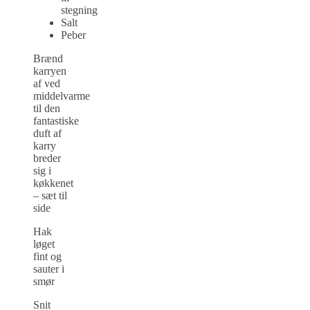
stegning
Salt
Peber
Brænd
karryen
af ved
middelvarme
til den
fantastiske
duft af
karry
breder
sig i
køkkenet
– sæt til
side
Hak
løget
fint og
sauter i
smør
Snit