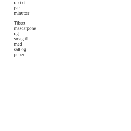
op i et
par
minutter
Tilsæt
mascarpone
og
smag til
med
salt og
peber