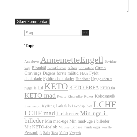
Tags
AnnemetteEngell
Andebryst
Bevidste
Blomkål
Citron
valg
Blomkålsmos
Chokolade
Blåbær
Cravings
Dagens første måltid
Fyldt
Fløde
chokolade
Fyldte chokolader
Hindbær
Hygge uden at
KETO
KETO ERFA
Jul
Is
tygge
KETO flu
KETO mad
Kokosmælk
Kokos
Ketose
Kinaradise
LCHF
Lakrids
Kylling
Lakridspulver
Kokossmør
LCHF mad
Min-uge-i-
Lækkerier
billeder
Min mad-uge
Min mad-uge i billeder
Mit KETO-forløb
Oopsie
Pandekager
Persille
Mousse
Personligt
Salat
Vafler
Taco
Vægttab