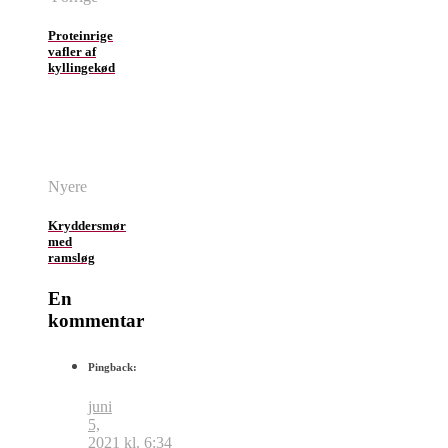
Proteinrige
vafler af
kyllingekød
Nyere
Kryddersmør
med
ramsløg
En
kommentar
Pingback:
juni
5,
2021 kl. 6:34