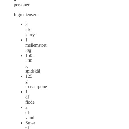
personer
Ingredienser:
3
tsk
karry
1
mellemstort
løg
150-
200
g
spidskål
125
g
mascarpone
1
dl
fløde
2
dl
vand
Smør
til