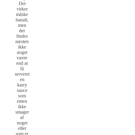
Det
virker
måske
banalt,
men
der
findes
næsten
ikke
noget
værre
end at
få
serveret
en
karry
sauce
som
enten
ikke
smager
af
noget
eller
som er