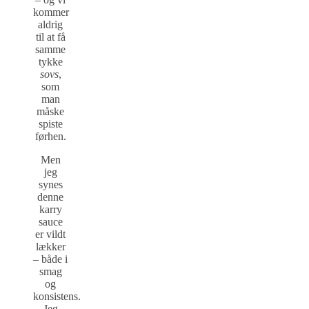
kommer
aldrig
til at få
samme
tykke
sovs
,
som
man
måske
spiste
førhen.
Men
jeg
synes
denne
karry
sauce
er vildt
lækker
– både i
smag
og
konsistens.
Jeg