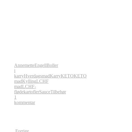
AnnemetteEngell
Boller
i
karry
Hverdagsmad
Karry
KETO
KETO
mad
Kylling
LCHF
mad
LCHF-
flødekartofler
Sauce
Tilbehør
1
kommentar
Forrige