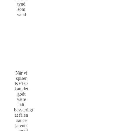
tynd
som
vand
Når vi
spiser
KETO
kan det
godt
være
lidt
besværligt
at få en
sauce
jævnet
– og vi