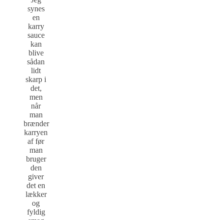
synes
en
karry
sauce
kan
blive
sådan
lidt
skarp i
det,
men
når
man
brænder
karryen
af før
man
bruger
den
giver
det en
lækker
og
fyldig