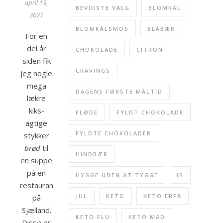
april 15,
BEVIDSTE VALG
BLOMKÅL
2021
BLOMKÅLSMOS
BLÅBÆR
For en
del år
CHOKOLADE
CITRON
siden fik
CRAVINGS
jeg nogle
mega
DAGENS FØRSTE MÅLTID
lækre
kiks-
FLØDE
FYLDT CHOKOLADE
agtige
FYLDTE CHOKOLADER
stykker
brød
til
HINDBÆR
en suppe
på en
HYGGE UDEN AT TYGGE
IS
restaurant
JUL
KETO
KETO ERFA
på
Sjælland.
KETO FLU
KETO MAD
Disse er