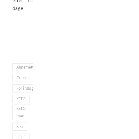
efter 14
dage
AnnemetteEngell
Cracker
Forårsløg
KETO
KETO
mad
Kiks
LCHF