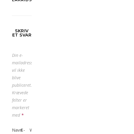
SKRIV
ET SVAR
Din e-
mailadresse
vil ikke
blive
publiceret.
Krævede
felter er
markeret
med
*
Navn
E-
Websted