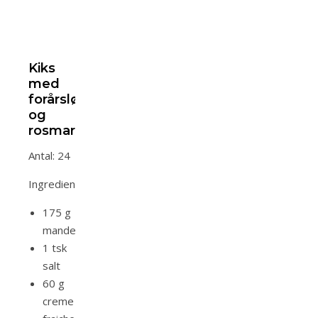
Kiks
med
forårsløg
og
rosmarin
Antal: 24
Ingredienser:
175 g
mandelmel
1 tsk
salt
60 g
creme