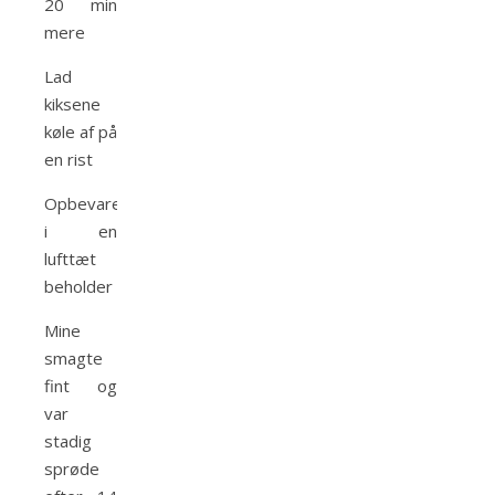
20 min
mere
Lad
kiksene
køle af på
en rist
Opbevares
i en
lufttæt
beholder
Mine
smagte
fint og
var
stadig
sprøde