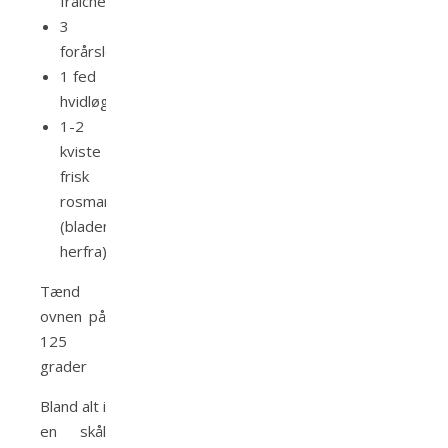
fraiche
3
forårsløg
1 fed
hvidløg
1-2
kviste
frisk
rosmarin
(bladene
herfra)
Tænd
ovnen på
125
grader
Bland alt i
en skål