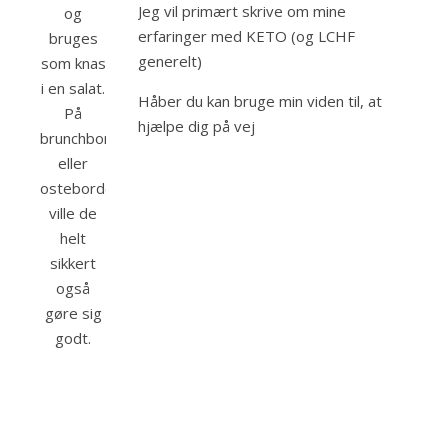
Jeg vil primært skrive om mine
og
erfaringer med KETO (og LCHF
bruges
generelt)
som knas
i en salat.
Håber du kan bruge min viden til, at
På
hjælpe dig på vej
brunchbordet
eller
ostebordet
ville de
helt
sikkert
også
gøre sig
godt.