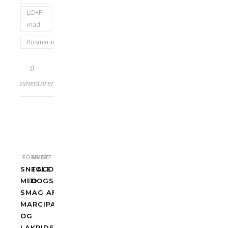
LCHF
mad
Rosmarin
0
kommentarer
FORRIGE
NYERE
SNEGLE
TACO
MED
DOGS
SMAG AF
MARCIPAN
OG
LAKRIDS