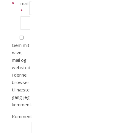
*
mail
*
Gem mit
navn,
mail og
websted
i denne
browser
til næste
gang jeg
kommenterer.
Kommentar