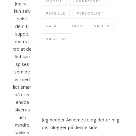
OOPSIE
PANDEKAGER
Jeg har
kun selv
PERSILLE
PERSONLIGT
spist
dem til
SALAT
TACO
VAFLER
suppe,
VÆGTTAB
men vil
tro at de
fint kan
spises
som de
er med
lidt smør
på eller
endda
skæres
ud i
Jeg hedder Annemette og det er mig
mindre
der blogger på denne side.
stykker