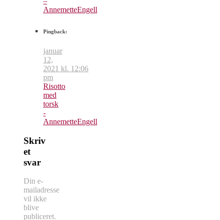
–
AnnemetteEngell
Pingback:
januar
12,
2021 kl. 12:06
pm
Risotto
med
torsk
-
AnnemetteEngell
Skriv
et
svar
Din e-
mailadresse
vil ikke
blive
publiceret.