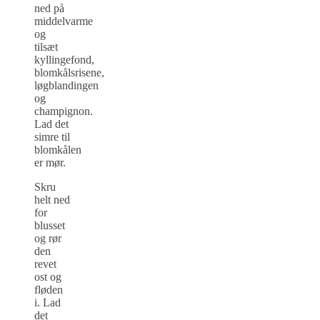
ned på
middelvarme
og
tilsæt
kyllingefond,
blomkålsrisene,
løgblandingen
og
champignon.
Lad det
simre til
blomkålen
er mør.
Skru
helt ned
for
blusset
og rør
den
revet
ost og
fløden
i. Lad
det