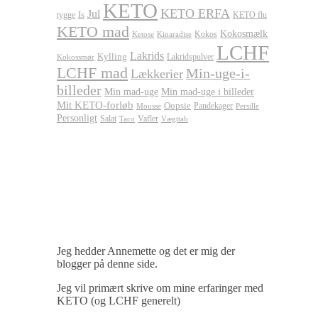
KETO
KETO ERFA
Jul
Is
tygge
KETO flu
KETO mad
Kokosmælk
Kokos
Ketose
Kinaradise
LCHF
Lakrids
Kylling
Lakridspulver
Kokossmør
LCHF mad
Min-uge-i-
Lækkerier
billeder
Min mad-uge
Min mad-uge i billeder
Mit KETO-forløb
Oopsie
Pandekager
Persille
Mousse
Personligt
Salat
Vafler
Taco
Vægttab
Jeg hedder Annemette og det er mig der
blogger på denne side.
Jeg vil primært skrive om mine erfaringer med
KETO (og LCHF generelt)