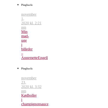
Pingback:
november
1,
2020 kl. 2:21
pm
Min
mad-
uge
i
billeder
–
AnnemetteEngell
Pingback:
november
23,
2020 kl. 3:32
pm
Kødboller
i
champignonsauce