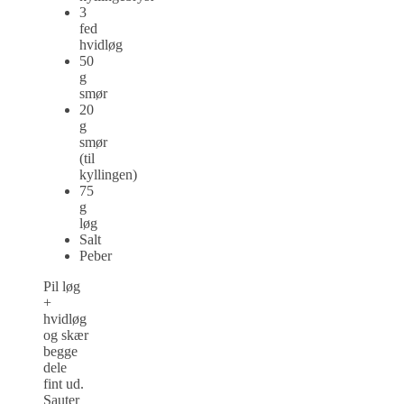
3
fed
hvidløg
50
g
smør
20
g
smør
(til
kyllingen)
75
g
løg
Salt
Peber
Pil løg
+
hvidløg
og skær
begge
dele
fint ud.
Sauter