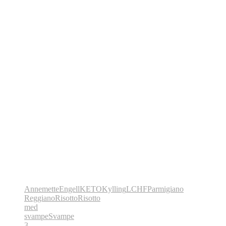
AnnemetteEngell
KETO
Kylling
LCHF
Parmigiano
Reggiano
Risotto
Risotto
med
svampe
Svampe
3