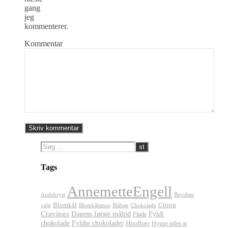
gang
jeg
kommenterer.
Kommentar
Tags
AnnemetteEngell
Andebryst
Bevidste
Blomkål
Citron
valg
Blomkålsmos
Chokolade
Blåbær
Cravings
Dagens første måltid
Fyldt
Fløde
chokolade
Fyldte chokolader
Hindbær
Hygge uden at