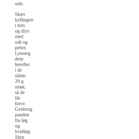
side.
Skær
kyllingen
i tern
og drys
med
salt og
peber.
Lynsteg
dem
herefter
i de
sidste
20 g
smør,
så de
får
farve.
Genbrug
panden
fra løg
og
hvidløg.
Skru