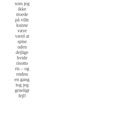
som jeg
ikke
troede
på ville
kunne
være
værd at
spise
uden
dejlige
hvide
risotto
ris – og
endnu
en gang
tog jeg
grueligt
fejl!