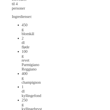
til 4
personer
Ingredienser:
450
g
blomkål
2
dl
fløde
100
g
revet
Parmigiano
Reggiano
400
g
champignon
1
dl
kyllingefond
250
g
kyllingebryst