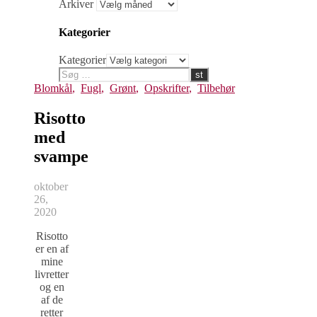
Arkiver
Kategorier
Kategorier
Blomkål
,
Fugl
,
Grønt
,
Opskrifter
,
Tilbehør
Risotto
med
svampe
oktober
26,
2020
Risotto
er en af
mine
livretter
og en
af de
retter