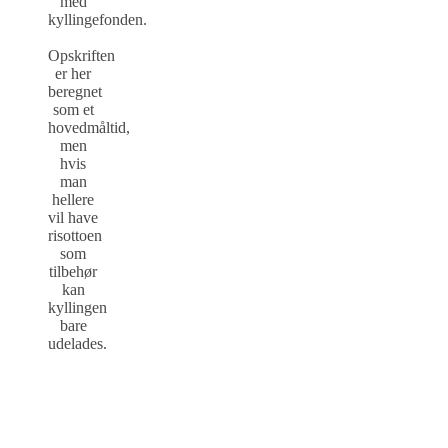
med
kyllingefonden.
Opskriften
er her
beregnet
som et
hovedmåltid,
men
hvis
man
hellere
vil have
risottoen
som
tilbehør
kan
kyllingen
bare
udelades.