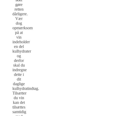
gøre
retten
dårligere.
Vær
dog
opmærksom
på at
vin
indeholder
en del
kulhydrater
og
derfor
skal du
indregne
dette i
dit
daglige
kulhydratindtag.
Tilsætter
du vin
kan det
tilsættes
samtidig