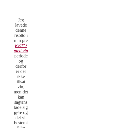
Jeg
lavede
denne
risotto i
min pre
KETO
med vin
periode
og
derfor
er der
ikke
tilsat
vin,
men det
kan
sagtens
lade sig
gøre og
det vil
bestemt
ikke