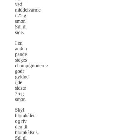
ved
middelvarme
i 25 g
smør.
Stil til
side.
I en
anden
pande
steges
champignonerne
godt
gyldne
i de
sidste
25 g
smør.
Skyl
blomkålen
og riv
den til
blomkålsris.
Stil til