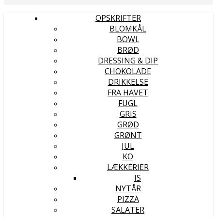
OPSKRIFTER
BLOMKÅL
BOWL
BRØD
DRESSING & DIP
CHOKOLADE
DRIKKELSE
FRA HAVET
FUGL
GRIS
GRØD
GRØNT
JUL
KO
LÆKKERIER
IS
NYTÅR
PIZZA
SALATER