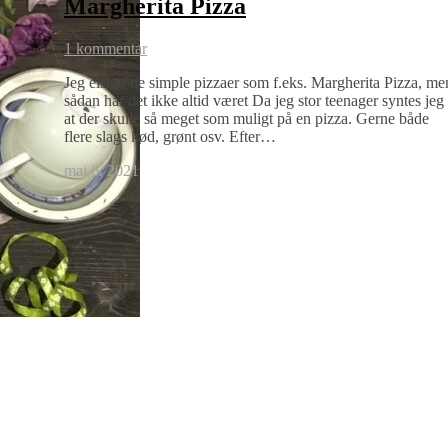
Margherita Pizza
1 kommentar
Jeg elsker de simple pizzaer som f.eks. Margherita Pizza, me
sådan har det ikke altid været Da jeg stor teenager syntes jeg
at der skulle så meget som muligt på en pizza. Gerne både
flere slags kød, grønt osv. Efter…
maj 6, 2021