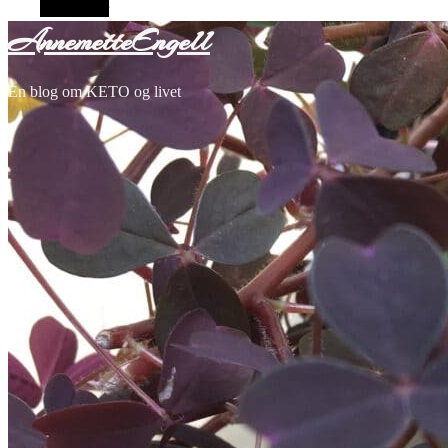
Alt sidebar
AnnemetteEngell
En blog om KETO og livet