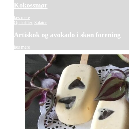
Kokossmør
læs mere
Opskrifter
,
Salater
Artiskok og avokado i skøn forening
læs mere