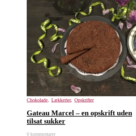
Chokolade
,
Lækkerier
,
Opskrifter
Gateau Marcel – en opskrift uden
tilsat sukker
0 kommentarer