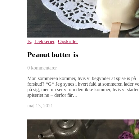
Is
,
Lækkerier
,
Opskrifter
Peanut butter is
0 kommentarer
Mon sommeren kommer, hvis vi begynder at spise is på
forskud? *G* Jeg synes i hvert fald at sommeren lader v
på sig, men nu ser vi om den ikke kommer, hvis vi starter
spiseriet nu – derfor får…
maj 13, 2021