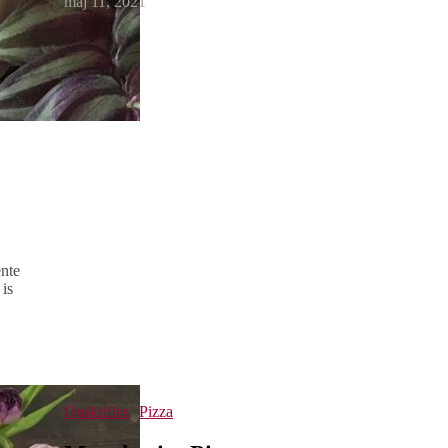
maj 11, 2021
ente
 is
Opskrifter
,
Pizza