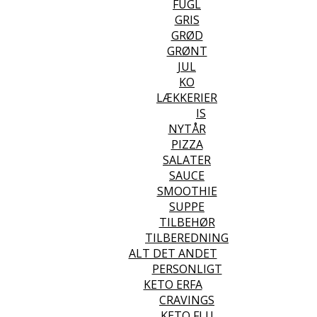
FUGL
GRIS
GRØD
GRØNT
JUL
KO
LÆKKERIER
IS
NYTÅR
PIZZA
SALATER
SAUCE
SMOOTHIE
SUPPE
TILBEHØR
TILBEREDNING
ALT DET ANDET
PERSONLIGT
KETO ERFA
CRAVINGS
KETO FLU