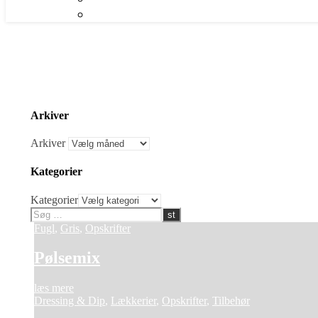
Arkiver
Arkiver
Kategorier
Kategorier
Fugl
,
Gris
,
Opskrifter
Pølsemix
læs mere
Dressing & Dip
,
Lækkerier
,
Opskrifter
,
Tilbehør