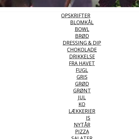
OPSKRIFTER
BLOMKÅL
BOWL
BRØD
DRESSING & DIP
CHOKOLADE
DRIKKELSE
FRA HAVET
FUGL
GRIS
GRØD
GRØNT
JUL
KO
LÆKKERIER
IS
NYTÅR
PIZZA
SALATER