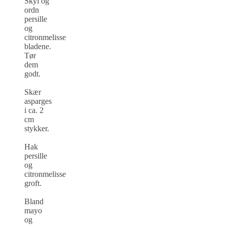
Skyl og
ordn
persille
og
citronmelisse
bladene.
Tør
dem
godt.
Skær
asparges
i ca. 2
cm
stykker.
Hak
persille
og
citronmelisse
groft.
Bland
mayo
og