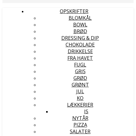
OPSKRIFTER
BLOMKÅL
BOWL
BRØD
DRESSING & DIP
CHOKOLADE
DRIKKELSE
FRA HAVET
FUGL
GRIS
GRØD
GRØNT
JUL
KO
LÆKKERIER
IS
NYTÅR
PIZZA
SALATER