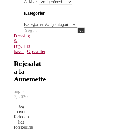
Arkiver
Kategorier
Kategorier
Dressing
&
Dip
,
Fra
havet
,
Opskrifter
Rejesalat
a la
Annemette
august
7, 2020
Jeg
havde
forleden
lidt
forskellige