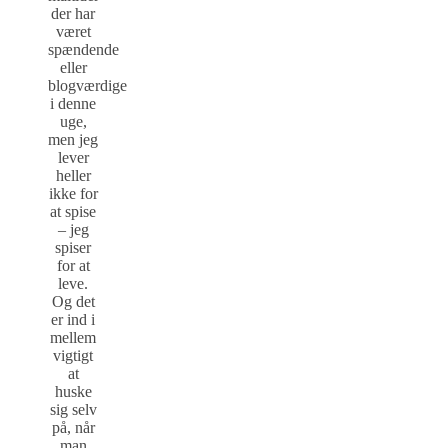
der har
været
spændende
eller
blogværdige
i denne
uge,
men jeg
lever
heller
ikke for
at spise
– jeg
spiser
for at
leve.
Og det
er ind i
mellem
vigtigt
at
huske
sig selv
på, når
man