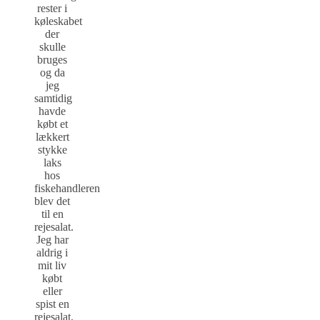
rester i
køleskabet
der
skulle
bruges
og da
jeg
samtidig
havde
købt et
lækkert
stykke
laks
hos
fiskehandleren
blev det
til en
rejesalat.
Jeg har
aldrig i
mit liv
købt
eller
spist en
rejesalat,