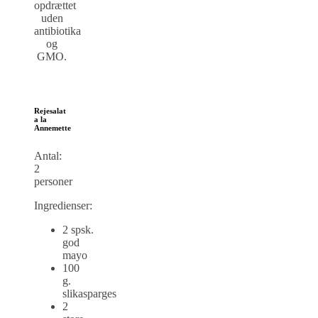
opdrættet
uden
antibiotika
og
GMO.
Rejesalat
a la
Annemette
Antal:
2
personer
Ingredienser:
2 spsk.
god
mayo
100
g.
slikasparges
2