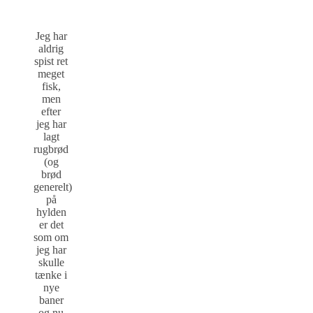
Jeg har
aldrig
spist ret
meget
fisk,
men
efter
jeg har
lagt
rugbrød
(og
brød
generelt)
på
hylden
er det
som om
jeg har
skulle
tænke i
nye
baner
og nu