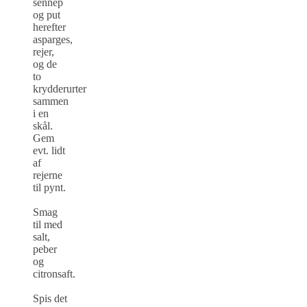
sennep
og put
herefter
asparges,
rejer,
og de
to
krydderurter
sammen
i en
skål.
Gem
evt. lidt
af
rejerne
til pynt.
Smag
til med
salt,
peber
og
citronsaft.
Spis det