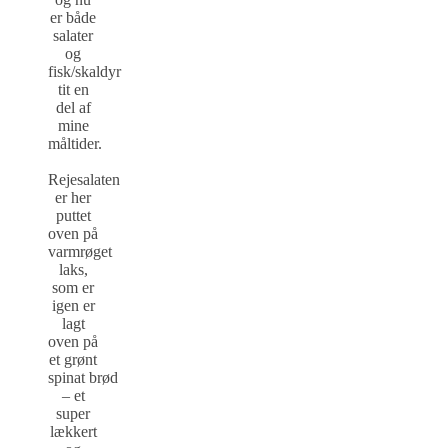
er både
salater
og
fisk/skaldyr
tit en
del af
mine
måltider.
Rejesalaten
er her
puttet
oven på
varmrøget
laks,
som er
igen er
lagt
oven på
et grønt
spinat brød
– et
super
lækkert