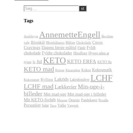
Tags
AnnemetteEngell
Andebryst
Bevidste
Blomkål
Citron
valg
Blomkålsmos
Chokolade
Blåbær
Cravings
Dagens første måltid
Fyldt
Fløde
chokolade
Fyldte chokolader
Hindbær
Hygge uden at
KETO
KETO ERFA
Jul
Is
tygge
KETO flu
KETO mad
Kokosmælk
Kokos
Ketose
Kinaradise
LCHF
Lakrids
Kylling
Lakridspulver
Kokossmør
LCHF mad
Min-uge-i-
Lækkerier
billeder
Min mad-uge
Min mad-uge i billeder
Mit KETO-forløb
Oopsie
Pandekager
Persille
Mousse
Personligt
Salat
Vafler
Taco
Vægttab