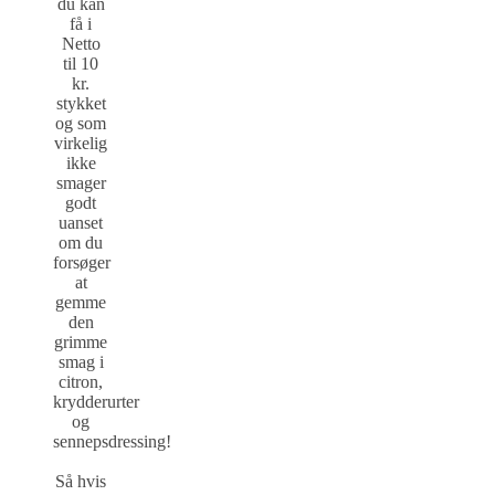
du kan
få i
Netto
til 10
kr.
stykket
og som
virkelig
ikke
smager
godt
uanset
om du
forsøger
at
gemme
den
grimme
smag i
citron,
krydderurter
og
sennepsdressing!
Så hvis