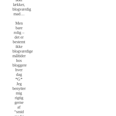
lækker,
blogværdig
mad…
Men
bare
rolig –
det er
bestemt
ikke
blogværdige
måltider
hos
bloggere
hver
dag
*G*
Jeg
benytter
mig
rigtig
gerne
af
“smid