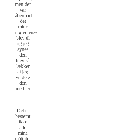
men det
var
åbenbart
det
mine
ingredienser
blev til
og jeg
synes
den
blev så
lækker
at jeg
vil dele
den
med jer
Det er
bestemt
ikke
alle
mine
måltider