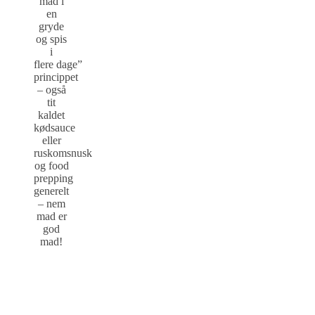
mad i
en
gryde
og spis
i
flere dage”
princippet
– også
tit
kaldet
kødsauce
eller
ruskomsnusk
og food
prepping
generelt
– nem
mad er
god
mad!