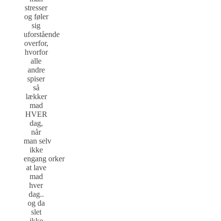
stresser
og føler
sig
uforstående
overfor,
hvorfor
alle
andre
spiser
så
lækker
mad
HVER
dag,
når
man selv
ikke
engang orker
at lave
mad
hver
dag..
og da
slet
ikke