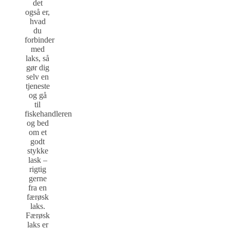
det
også er,
hvad
du
forbinder
med
laks, så
gør dig
selv en
tjeneste
og gå
til
fiskehandleren
og bed
om et
godt
stykke
lask –
rigtig
gerne
fra en
færøsk
laks.
Færøsk
laks er