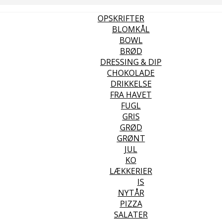
OPSKRIFTER
BLOMKÅL
BOWL
BRØD
DRESSING & DIP
CHOKOLADE
DRIKKELSE
FRA HAVET
FUGL
GRIS
GRØD
GRØNT
JUL
KO
LÆKKERIER
IS
NYTÅR
PIZZA
SALATER