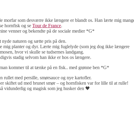
e morfar som desværre ikke længere er blandt os. Han lærte mig mang
ise hornfisk og se
Tour de France
.
f mine venner og bekendte på de sociale medier *G*
 nyde naturen og sætte pris på den.
e mig planter og dyr. Lærte mig fuglelyde (som jeg dog ikke længere
 mosen, hvor vi skulle se tudsernes landgang.
ldigvis stadig selvom han ikke er hos os længere.
 man kommer til at tænke på en fisk.. med grønne ben *G*
n rullet med persille, smørsauce og nye kartofler.
 skiftet ud med brunet smør – og hornfisken var for lille til at rulle!
så vidunderlig og magisk som jeg husker den 🖤