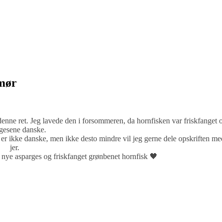
smør
m denne ret. Jeg lavede den i forsommeren, da hornfisken var friskfanget 
gesene danske.
 er ikke danske, men ikke desto mindre vil jeg gerne dele opskriften me
jer.
ye asparges og friskfanget grønbenet hornfisk 🖤