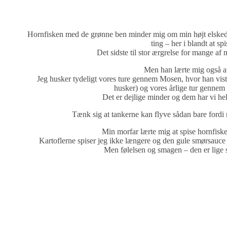
Hornfisken med de grønne ben minder mig om min højt elsked
ting – her i blandt at sp
Det sidste til stor ærgrelse for mange a
Men han lærte mig også at
Jeg husker tydeligt vores ture gennem Mosen, hvor han vist
husker) og vores årlige tur gennem
Det er dejlige minder og dem har vi he
Tænk sig at tankerne kan flyve sådan bare fordi
Min morfar lærte mig at spise hornfiske
Kartoflerne spiser jeg ikke længere og den gule smørsauce er
Men følelsen og smagen – den er lige 